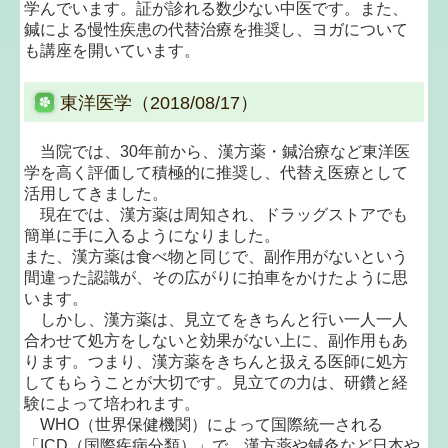
学んでいます。証が診れる数少ない中医です。また、
鍼による慢性疾患の代替治療を推奨し、ヨガについて
も講座を開いています。
東洋医学（2018/08/17）
当院では、30年前から、漢方薬・鍼治療など東洋医
学を高く評価して積極的に推奨し、代替え医療として
活用してきました。
現在では、漢方薬は周知され、ドラッグストアでも
簡単に手に入るようになりました。
また、漢方薬は食べ物と同じで、副作用がないという
間違った認識が、その広がりに拍車をかけたように思
います。
しかし、漢方薬は、見立てをきちんと行い一人一人
合わせて処方をしないと効果がない上に、副作用もあ
ります。つまり、漢方薬をきちんと扱える医師に処方
してもらうことが大切です。見立ての力は、研鑽と経
験によって培われます。
WHO（世界保健機関）によって国際統一される
「ICD（国際疾病分類）」で、漢方薬や鍼灸など日本や