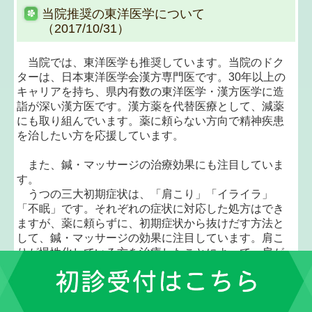
当院推奨の東洋医学について
（2017/10/31）
当院では、東洋医学も推奨しています。当院のドク
ターは、日本東洋医学会漢方専門医です。30年以上の
キャリアを持ち、県内有数の東洋医学・漢方医学に造
詣が深い漢方医です。漢方薬を代替医療として、減薬
にも取り組んでいます。薬に頼らない方向で精神疾患
を治したい方を応援しています。
また、鍼・マッサージの治療効果にも注目していま
す。
うつの三大初期症状は、「肩こり」「イライラ」
「不眠」です。それぞれの症状に対応した処方はでき
ますが、薬に頼らずに、初期症状から抜けだす方法と
して、鍼・マッサージの効果に注目しています。肩こ
りが慢性化している方を治療したことによって、肩が
楽になり、気持ちが落ち着いて、ぐっすり眠ることが
出来、知らないうちに初期症状から脱出できたという
人もいます。