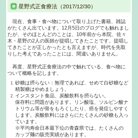
星野式正食療法（2017/12/30）
現在、食事・食べ物について取り上げた書籍、雑誌
がたくさん出ています。12月5日のブログでも触れまし
たが、そのほとんどのことは、10年前から本院、佐々
木・星野の2人の医師が提唱してきたことです。提唱し
てきたことが正しかったとも言えますが、時代を先取
りした考えであったことには、間違いありません。
再度、星野式正食療法の中で触れている、食べ物に
ついて概略を記します。
砂糖は摂らない：無理であれば、せめて白砂糖など
精製糖はやめましょう。
インスタント食品、炭酸飲料を摂らない。
保存料に問題があります。リン酸塩、ソルビン酸ナ
トリウム等が骨をもろくしたり、癌を発症しやすく
します。炭酸飲料にはさらにたくさんの砂糖も入っ
ています。
※平均寿命日本最下位の青森県では、たくさんの
カップ麺の販売実績があります。