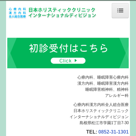
ホーム
当院が選ばれる8つの理由
他のクリニックとの相違点
姉妹クリニック
心療内科、睡眠障害心療内科
漢方内科、睡眠障害漢方内科
診療案内
睡眠障害精神科、精神科
アレルギー科
初診の方へ
心療内科漢方内科全人総合医療
日本ホリスティッククリニック
インターナショナルディビジョン
施設、設備など
島根県松江市学園1丁目7-30
TEL:
0852-31-1301
地図、交通案内