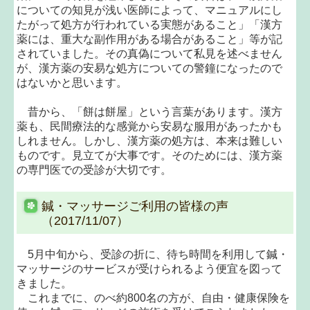
についての知見が浅い医師によって、マニュアルにし
たがって処方が行われている実態があること」「漢方
薬には、重大な副作用がある場合があること」等が記
されていました。その真偽について私見を述べません
が、漢方薬の安易な処方についての警鐘になったので
はないかと思います。
昔から、「餅は餅屋」という言葉があります。漢方
薬も、民間療法的な感覚から安易な服用があったかも
しれません。しかし、漢方薬の処方は、本来は難しい
ものです。見立てが大事です。そのためには、漢方薬
の専門医での受診が大切です。
鍼・マッサージご利用の皆様の声
（2017/11/07）
5月中旬から、受診の折に、待ち時間を利用して鍼・
マッサージのサービスが受けられるよう便宜を図って
きました。
これまでに、のべ約800名の方が、自由・健康保険を