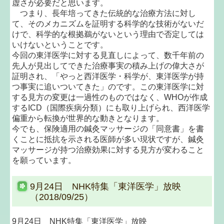
虚さが必要だと思います。
つまり、長年培ってきた伝統的な治療方法に対し
て、そのメカニズムを証明する科学的な技術がないだ
けで、科学的な根拠鵜がないという理由で否定しては
いけないということです。
今回の東洋医学に対する見直しによって、数千年前の
先人が見出してできた治療事実の積み上げの偉大さが
証明され、「やっと西洋医学・科学が、東洋医学が持
つ事実に追いついてきた」のです。この東洋医学に対
する見方の変更は一過性のものではなく、WHOが作成
するICD（国際疾病分類）にも取り上げられ、西洋医学
偏重から転換が世界的な動きとなります。
今でも、保険適用の鍼灸マッサージの「同意書」を書
くことに抵抗を示される医師が多い現状ですが、鍼灸
マッサージが持つ治療効果に対する見方が変わること
を願っています。
9月24日 NHK特集「東洋医学」放映
（2018/09/25）
9月24日 NHK特集「東洋医学」放映