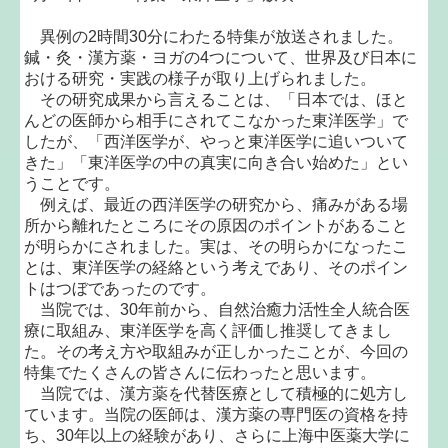
異例の2時間30分にわたる特集が放送されました。
鍼・灸・漢方薬・ヨガの4つについて、世界及び日本に
おける研究・実践の様子が取り上げられました。
その研究成果から言えることは、「日本では、ほと
んどの医師から相手にされてこなかった東洋医学」で
したが、「西洋医学が、やっと東洋医学に追いついて
きた」「東洋医学の中の真実に向き合い始めた」とい
うことです。
例えば、最近の西洋医学の研究から、痛みがある場
所から離れたところにその原因のポイントがあること
が明らかにされました。実は、その明らかになったこ
とは、東洋医学の経絡という考えであり、そのポイン
トはつぼであったのです。
当院では、30年前から、自然治癒力活性全人統合医
療に取組み、東洋医学を高く評価し推奨してきまし
た。その考え方や取組みが正しかったことが、今回の
特集でたくさんの皆さんに伝わったと思います。
当院では、漢方薬を代替医療として積極的に処方し
ています。当院の医師は、漢方薬の専門医の資格を持
ち、30年以上の経験があり、さらに上海中医薬大学に