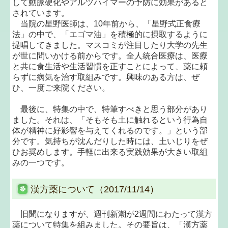
して動脈硬化やアルツハイマーの予防に効果があると
されています。
当院の星野医師は、10年前から、「星野式正食療
法」の中で、「エゴマ油」を積極的に摂取するように
提唱してきました。マスコミが注目したり大学の先生
が世に問いかける前からです。全人統合医療は、医療
と共に食生活や生活習慣を正すことによって、薬に頼
らずに病気を治す取組みです。興味のある方は、ぜ
ひ、一度ご来院ください。
最後に、特集の中で、特筆すべきと思う部分があり
ました。それは、「そもそも土に触れるという行為自
体が精神に好影響を与えてくれるのです。」という部
分です。気持ちが沈んだりした時には、土いじりをぜ
ひお奨めします。手軽に出来る実践効果が大きい取組
みの一つです。
漢方薬について（2017/11/14）
旧聞になりますが、週刊新潮が2週間にわたって漢方
薬について特集を組みました。その要旨は、「漢方薬