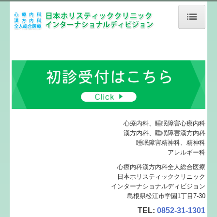
ホーム
当院が選ばれる8つの理由
他のクリニックとの相違点
姉妹クリニック
心療内科、睡眠障害心療内科
漢方内科、睡眠障害漢方内科
診療案内
睡眠障害精神科、精神科
アレルギー科
初診の方へ
心療内科漢方内科全人総合医療
日本ホリスティッククリニック
インターナショナルディビジョン
施設、設備など
島根県松江市学園1丁目7-30
TEL:
0852-31-1301
地図、交通案内