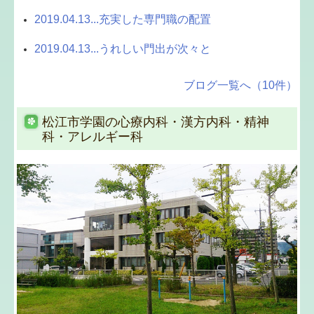
前の連絡をお願いいたします。
2019.04.13...充実した専門職の配置
2018.09.18...ぜひ、ご覧ください
2019.04.13...うれしい門出が次々と
ぜひ、ご覧ください
ブログ一覧へ（10件）
9月24日（月） NHK総合TV
午後7時30分～8時43分
番組名 東洋医学 ホントのチカラ
松江市学園の心療内科・漢方内科・精神
～科学で迫る鍼灸・漢方薬・ヨガ～
科・アレルギー科
内 容
西洋医学では手が届かない症状への解決策として用
いられてきた東洋医学。「科学的でない」「気休め
に過ぎない」と揶揄（やゆ）されることもあった
が、近年大きな変化が起こっている。脳科学や体内
の化学物質分析などを駆使し、世界中の科学者たち
が東洋医学を研究。続々とその効果を支持する根拠
が確認され、急速に医療現場への導入が拡大してい
る。最新研究や医療現場を徹底取材、明らかになり
つつある東洋医学の神秘に迫っていく（NHK番組紹
介からの引用）