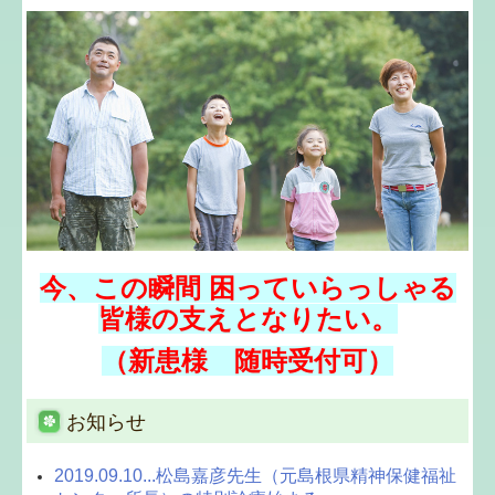
個人情報保護方針
ブログ
施設基準等
今、この瞬間 困っていらっしゃる
皆様の支えとなりたい。
（新患様 随時受付可）
お知らせ
2019.09.10...松島嘉彦先生（元島根県精神保健福祉