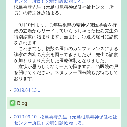
センター所長）の特別診療始まる。
松島嘉彦先生（元島根県精神保健福祉センター所
長）の特別診療始まる。
9月10日より、長年島根県の精神保健医学会を行
政の立場からリードしていらっしゃった松島先生の
特別診療は始まります。当面は、毎週火曜日に診察
をされます。
これまでも、複数の医師のカンファレンスによる
診察の内容の充実を図ってきましたが、先生の診察
が加わりより充実した医療体制となりました。
症状が思わしくなく一人で悩まずに、当医院の戸
を開けてください。スタッフ一同来院もお待ちして
おります。
2019.04.13...
ゴールデンウイーク 10連休中の診察日について
Blog
本院では、患者様のスムーズな治療継続のため
に、10連休の間にあたる 4月30日（火） 5月1日
2019.09.10...松島嘉彦先生（元島根県精神保健福祉
（水） 5月2日（木）の3日間診療を行います。
センター所長）の特別診療始まる。
また、急患・初診の方の診察も行いますので、事