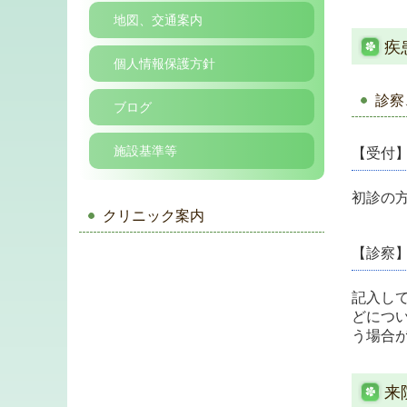
地図、交通案内
疾
個人情報保護方針
診察
ブログ
施設基準等
【受付
初診の
クリニック案内
【診察
記入し
どにつ
う場合
来