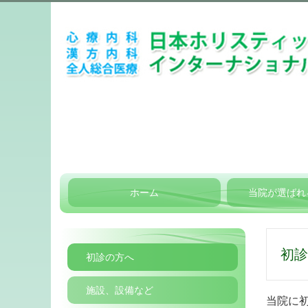
ホーム
当院が選ばれ
初診
初診の方へ
施設、設備など
当院に